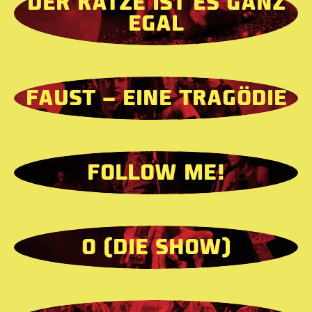
DER KATZE IST ES GANZ
EGAL
FAUST – EINE TRAGÖDIE
FOLLOW ME!
O (DIE SHOW)